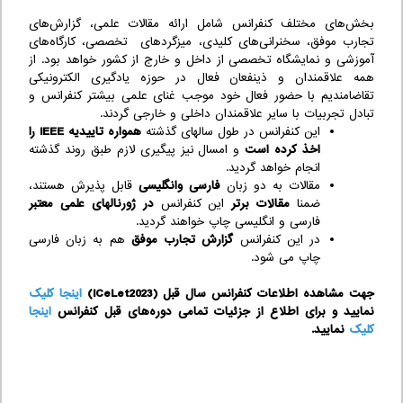
بخش‌های مختلف کنفرانس شامل ارائه مقالات علمی، گزارش‌های
تجارب موفق، سخنرانی‌های کلیدی، میزگردهای تخصصی، کارگاه‌های
آموزشی و نمایشگاه تخصصی از داخل و خارج از کشور خواهد بود. از
همه علاقمندان و ذینفعان فعال در حوزه یادگیری الکترونیکی
تقاضامندیم با حضور فعال خود موجب غنای علمی بیشتر کنفرانس و
تبادل تجربیات با سایر علاقمندان داخلی و خارجی گردند.
این کنفرانس در طول سالهای گذشته
همواره تاییدیه IEEE را
اخذ کرده است
و امسال نیز پیگیری لازم طبق روند گذشته
انجام خواهد گردید.
مقالات به دو زبان
فارسی و‌انگلیسی
قابل پذیرش هستند،
ضمنا
مقالات برتر
این کنفرانس
در ژورنالهای علمی معتبر
فارسی و انگلیسی چاپ خواهند گردید.
در این کنفرانس
گزارش تجارب موفق
هم به زبان فارسی
چاپ می شود.
جهت مشاهده اطلاعات کنفرانس سال قبل (ICeLet2023)
اینجا کلیک
نمایید و برای اطلاع از جزئیات تمامی دوره‌های قبل کنفرانس‌
اینجا
کلیک
نمایید.