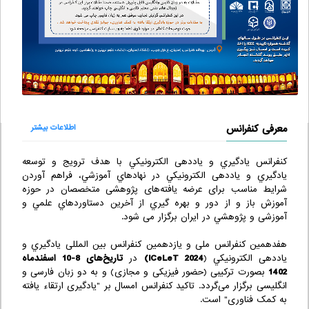
معرفی کنفرانس
اطلاعات بیشتر
كنفرانس يادگيري و یاددهی الكترونيكي با هدف ترويج و توسعه
يادگيري و یاددهی الكترونيكي در نهادهاي آموزشي، فراهم آوردن
شرایط مناسب برای عرضه یافته‌های پژوهشی متخصصان در حوزه
آموزش باز و از دور و بهره گيري از آخرين دستاوردهاي علمي و
آموزشی و پژوهشي در ايران برگزار می شود.
هفدهمین کنفرانس ملی و یازدهمین کنفرانس بین المللی يادگيري و
یاددهی الكترونيكي (
ICeLeT 2024
)
در
تاریخ‌های 8-10 اسفندماه
1402
بصورت ترکیبی (حضور فیزیکی و مجازی) و به دو زبان فارسی و
انگلیسی برگزار می‌گردد. تاکید کنفرانس امسال بر "یادگیری ارتقاء یافته
به کمک فناوری" است.