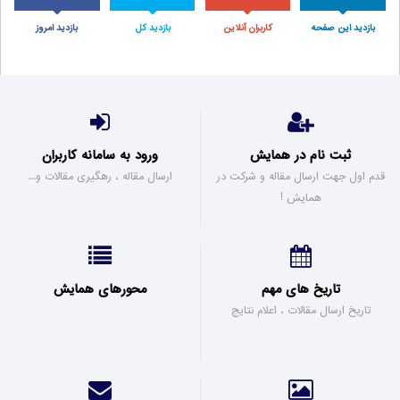
آمار بازدید
0
212971
1
693