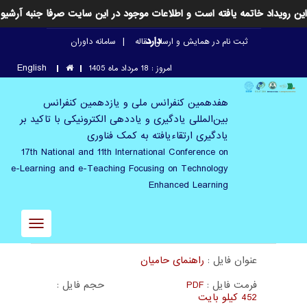
این رویداد خاتمه یافته است و اطلاعات موجود در این سایت صرفا جنبه آرشیو
دارد
ثبت نام در همایش و ارسال مقاله
سامانه داوران
English
امروز : 18 مرداد ماه 1405
هفدهمین کنفرانس ملی و یازدهمین کنفرانس
بین‌المللی یادگیری و یاددهی الکترونیکی با تاکید بر
یادگیری ارتقاء‌یافته به کمک فناوری
17th National and 11th International Conference on
e-Learning and e-Teaching Focusing on Technology
Enhanced Learning
Toggle
avigation
عنوان فایل :
راهنمای حامیان
فرمت فایل :
PDF
حجم فایل :
452 کیلو بایت