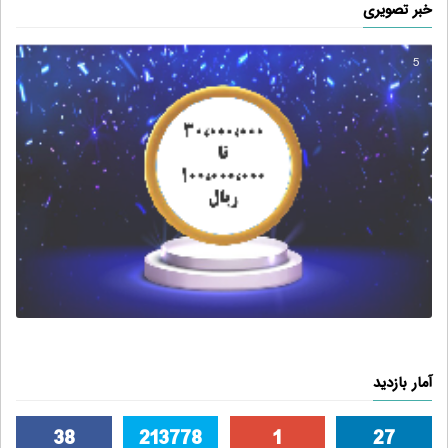
خبر تصویری
5
آمار بازدید
38
213778
1
27