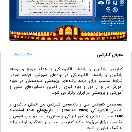
معرفی کنفرانس
اطلاعات بیشتر
كنفرانس يادگيري و یاددهی الكترونيكي با هدف ترويج و توسعه
يادگيري و یاددهی الكترونيكي در نهادهاي آموزشي، فراهم آوردن
شرایط مناسب برای عرضه یافته‌های پژوهشی متخصصان در حوزه
آموزش باز و از دور و بهره گيري از آخرين دستاوردهاي علمي و
آموزشی و پژوهشي در ايران برگزار می شود.
هفدهمین کنفرانس ملی و یازدهمین کنفرانس بین المللی يادگيري و
یاددهی الكترونيكي (
ICeLeT 2024
)
در
تاریخ‌های 8-10 اسفندماه
1402
بصورت ترکیبی (حضور فیزیکی و مجازی) و به دو زبان فارسی و
انگلیسی برگزار می‌گردد. تاکید کنفرانس امسال بر "یادگیری ارتقاء یافته
به کمک فناوری" است.