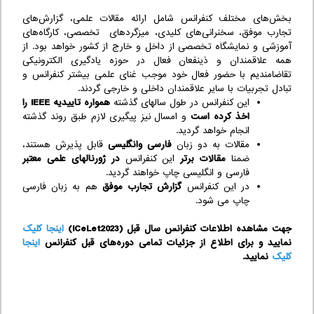
بخش‌های مختلف کنفرانس شامل ارائه مقالات علمی، گزارش‌های
تجارب موفق، سخنرانی‌های کلیدی، میزگردهای تخصصی، کارگاه‌های
آموزشی و نمایشگاه تخصصی از داخل و خارج از کشور خواهد بود. از
همه علاقمندان و ذینفعان فعال در حوزه یادگیری الکترونیکی
تقاضامندیم با حضور فعال خود موجب غنای علمی بیشتر کنفرانس و
تبادل تجربیات با سایر علاقمندان داخلی و خارجی گردند.
این کنفرانس در طول سالهای گذشته
همواره تاییدیه IEEE را
اخذ کرده است
و امسال نیز پیگیری لازم طبق روند گذشته
انجام خواهد گردید.
مقالات به دو زبان
فارسی و‌انگلیسی
قابل پذیرش هستند،
ضمنا
مقالات برتر
این کنفرانس
در ژورنالهای علمی معتبر
فارسی و انگلیسی چاپ خواهند گردید.
در این کنفرانس
گزارش تجارب موفق
هم به زبان فارسی
چاپ می شود.
جهت مشاهده اطلاعات کنفرانس سال قبل (ICeLet2023)
اینجا کلیک
نمایید و برای اطلاع از جزئیات تمامی دوره‌های قبل کنفرانس‌
اینجا
کلیک
نمایید.